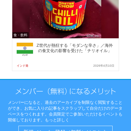
食・飲料
Z世代が熱狂する「モダンな辛さ」／海外
の食文化の影響を受けた「チリオイル」
インド発
2026年4月10日
メンバーになると、過去のアーカイブを制限なく閲覧すること
ができ、お気に入りの記事をスクラップして自分だけのデータ
ベースをつくれます。会員限定でご参加いただけるイベントも
開催しております。
もっと詳しく