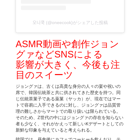
오니쿡 (@oneecook)がシェアした投稿
ASMR動画や創作ジョン
グァなどSNSによる
影響が大きく、今後も注
目のスイーツ
ジョングァは、古くは高貴な身分の人々の宴や祝いの
席で、韓国伝統茶と共に供されてきた歴史を持つ。同
じ伝統茶菓子である薬菓（ヤッカ）が、現在ではマー
トで容易に入手できるのに対し、ジョングァは品質管
理の難しさからマートでの取り扱いは限られている。
そのため、Z世代の中にはジョングァの存在を知らない
者も少なく、それがかえって新しいKデザートとしての
新鮮な印象を与えていると考えられる。
韓国では、昼食後にカフェでコーヒーを飲んだり、テ