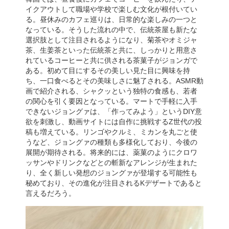
イクアウトして職場や学校で楽しむ文化が根付いてい
る。昼休みのカフェ巡りは、日常的な楽しみの一つと
なっている。そうした流れの中で、伝統茶屋も新たな
選択肢として注目されるようになり、菊茶やオミジャ
茶、生姜茶といった伝統茶と共に、しっかりと用意さ
れているコーヒーと共に供される茶菓子がジョンガで
ある。初めて目にするその美しい見た目に興味を持
ち、一口食べるとその美味しさに魅了される。ASMR動
画で紹介される、シャクッという独特の食感も、若者
の関心を引く要因となっている。マートで手軽に入手
できないジョングァは、「作ってみよう」というDIY意
欲を刺激し、動画サイトには自作に挑戦するZ世代の投
稿も増えている。リンゴやクルミ、ミカンを丸ごと使
うなど、ジョングァの種類も多様化しており、今後の
展開が期待される。将来的には、薬菓のようにクロワ
ッサンやドリンクなどとの斬新なアレンジが生まれた
り、全く新しい発想のジョングァが登場する可能性も
秘めており、その進化が注目されるKデザートであると
言えるだろう。