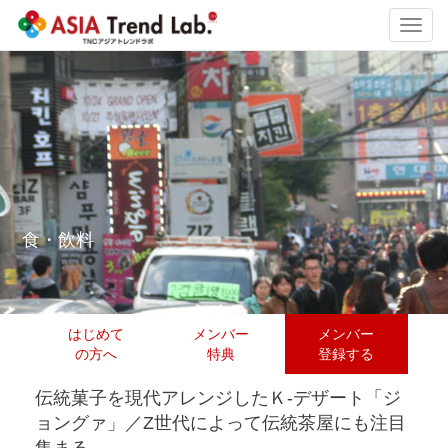
Toggl
navig
食・飲料
はじめて
メンバー
メンバー
の方へ
特典
登録する
伝統菓子を現代アレンジしたＫ-デザート「ジ
ョングァ」／Z世代によって伝統茶屋にも注目