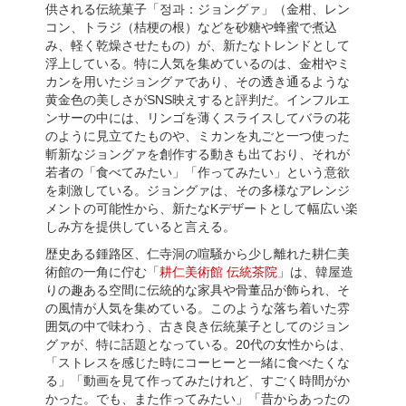
供される伝統菓子「정과：ジョングァ」（金柑、レン
コン、トラジ（桔梗の根）などを砂糖や蜂蜜で煮込
み、軽く乾燥させたもの）が、新たなトレンドとして
浮上している。特に人気を集めているのは、金柑やミ
カンを用いたジョングァであり、その透き通るような
黄金色の美しさがSNS映えすると評判だ。インフルエ
ンサーの中には、リンゴを薄くスライスしてバラの花
のように見立てたものや、ミカンを丸ごと一つ使った
斬新なジョングァを創作する動きも出ており、それが
若者の「食べてみたい」「作ってみたい」という意欲
を刺激している。ジョングァは、その多様なアレンジ
メントの可能性から、新たなKデザートとして幅広い楽
しみ方を提供していると言える。
歴史ある鍾路区、仁寺洞の喧騒から少し離れた耕仁美
術館の一角に佇む「
耕仁美術館 伝統茶院
」は、韓屋造
りの趣ある空間に伝統的な家具や骨董品が飾られ、そ
の風情が人気を集めている。このような落ち着いた雰
囲気の中で味わう、古き良き伝統菓子としてのジョン
グァが、特に話題となっている。20代の女性からは、
「ストレスを感じた時にコーヒーと一緒に食べたくな
る」「動画を見て作ってみたけれど、すごく時間がか
かった。でも、また作ってみたい」「昔からあったの