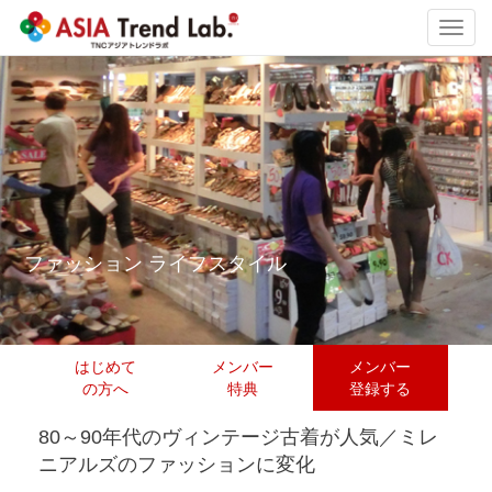
Toggl
navig
ファッション ライフスタイル
はじめて
メンバー
メンバー
の方へ
特典
登録する
80～90年代のヴィンテージ古着が人気／ミレ
ニアルズのファッションに変化