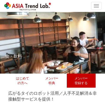
Toggl
navig
食・飲料
はじめて
メンバー
メンバー
の方へ
特典
登録する
広がるタイのロボット活用／人手不足解消＆非
接触型サービスを提供！