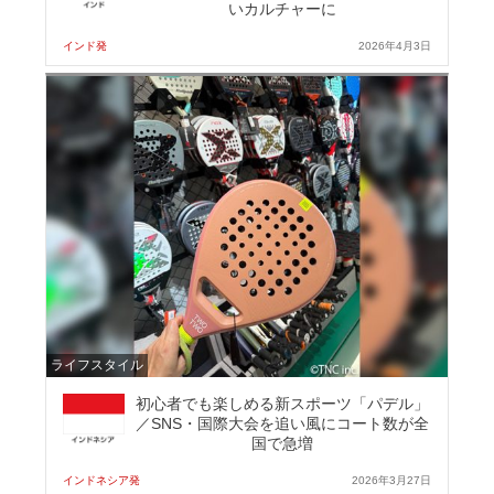
いカルチャーに
インド発
2026年4月3日
ライフスタイル
初心者でも楽しめる新スポーツ「パデル」
／SNS・国際大会を追い風にコート数が全
国で急増
インドネシア発
2026年3月27日