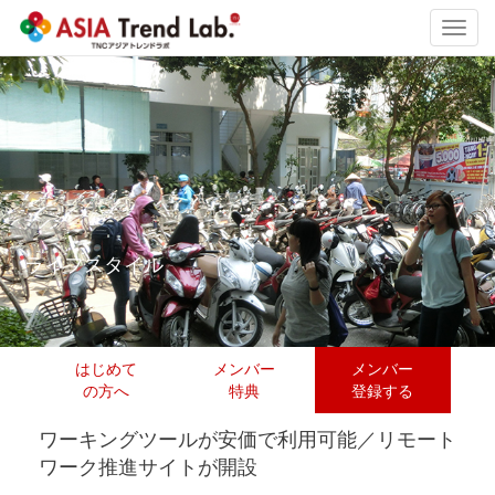
Toggl
navig
ライフスタイル
はじめて
メンバー
メンバー
の方へ
特典
登録する
ワーキングツールが安価で利用可能／リモート
ワーク推進サイトが開設