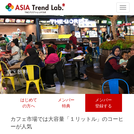
Toggl
navig
食・飲料
はじめて
メンバー
メンバー
の方へ
特典
登録する
カフェ市場では大容量「１リットル」のコーヒ
ーが人気