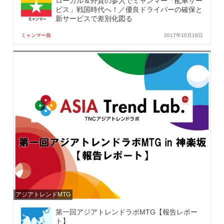
ローカル＆外資の参入でミャンマー「配車サー
ビス」戦国時代へ！／優良ドライバーの確保と
新サービスで差別化図る
ミャンマー発
2017年10月18日
アジアトレンドMTG
第一回アジアトレンドラボMTG【報告レポー
ト】