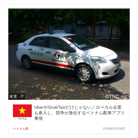
家電・IT
UberやGrabTaxiだけじゃない／ローカル企業
も参入し、競争が激化するベトナム配車アプリ
事情
ベトナム発
2016年3月18日