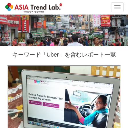
Toggl
navig
キーワード「Uber」を含むレポート一覧