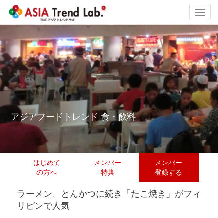
Toggl
navig
アジアフードトレンド 食・飲料
はじめて
メンバー
メンバー
の方へ
特典
登録する
ラーメン、とんかつに続き「たこ焼き」がフィ
リピンで人気