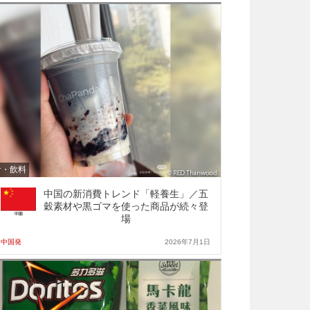
食・飲料
中国の新消費トレンド「軽養生」／五
穀素材や黒ゴマを使った商品が続々登
場
中国発
2026年7月1日