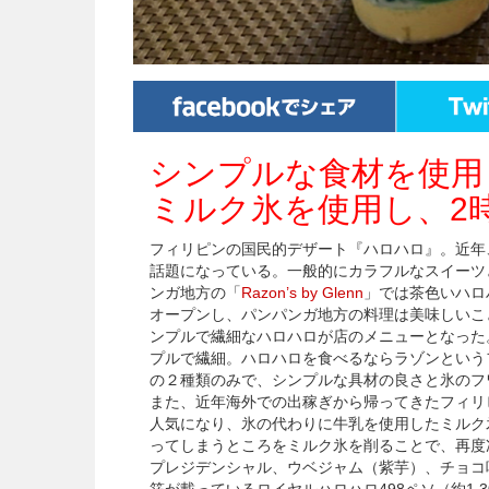
シンプルな食材を使用
ミルク氷を使用し、2
フィリピンの国民的デザート『ハロハロ』。近年
話題になっている。一般的にカラフルなスイーツ
ンガ地方の「
Razon’s by Glenn
」では茶色いハロ
オープンし、パンパンガ地方の料理は美味しいこ
ンプルで繊細なハロハロが店のメニューとなった
プルで繊細。ハロハロを食べるならラゾンという
の２種類のみで、シンプルな具材の良さと氷のフ
また、近年海外での出稼ぎから帰ってきたフィリ
人気になり、氷の代わりに牛乳を使用したミルク
ってしまうところをミルク氷を削ることで、再度
プレジデンシャル、ウベジャム（紫芋）、チョコ味
箔が載っているロイヤルハロハロ498ペソ（約1,3