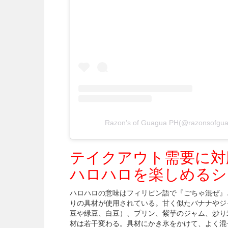
Razon’s of Guagua PH(@razons
テイクアウト需要に対
ハロハロを楽しめるシ
ハロハロの意味はフィリピン語で『ごちゃ混ぜ』
りの具材が使用されている。甘く似たバナナやジ
豆や緑豆、白豆）、プリン、紫芋のジャム、炒り
材は若干変わる。具材にかき氷をかけて、よく混