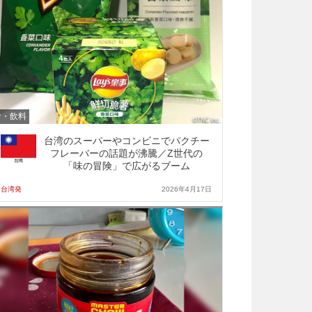
食・飲料
台湾のスーパーやコンビニでパクチー
フレーバーの話題が沸騰／Z世代の
「味の冒険」で広がるブーム
台湾発
2026年4月17日