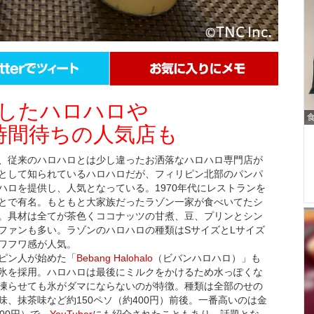
したハロハロや
時間待ちの人気店も
、従来のハロハロとは少し違ったお洒落なハロハロ専門店が
として知られているハロハロだが、フィリピン北部のパンパ
ハロを提供し、人気となっている。1970年代にレストランを
とで有名。もともと大家族だったラゾン一家が食べいてたシ
。具材は全てが茶色くココナッツの甘煮、豆、プリンとシン
ファンも多い。ラゾンのハロハロの種類はSサイズとLサイズ
ワフワ感が人気。
ピン人が始めた「
Bebang Halohalo
（ビバンハロハロ）」も
氷を採用。ハロハロは最後にミルクをかけるため水っぽくな
凍らせても氷がダマにならないのが特徴。種類は全部のせの
、抹茶味など約150ペソ（約400円）前後。一番高いのは金
00円）で、
YouTuber
にも紹介されたこともあり、話題とな