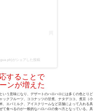
ofguagua.ph)がシェアした投稿
応することで
ーンが増えた
という意味になり、デザートのハロハロには多くの色とりど
ャックフルーツ、ココナッツの甘煮、ナタデココ、煮豆（小
米、エバミルク、アイスクリームなど店舗によって入れる具
ぜて食べるのが一般的なハロハロの食べ方となっている。具