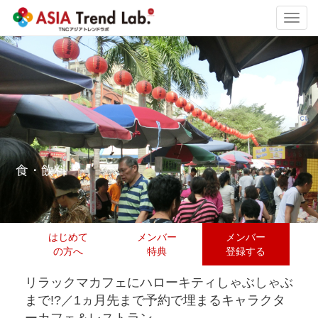
Toggl
navig
食・飲料
はじめて
メンバー
メンバー
の方へ
特典
登録する
リラックマカフェにハローキティしゃぶしゃぶ
まで!?／1ヵ月先まで予約で埋まるキャラクタ