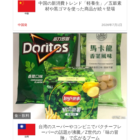
中国の新消費トレンド「軽養生」／五穀素
材や黒ゴマを使った商品が続々登場
中国発
2026年7月1日
食・飲料
台湾のスーパーやコンビニでパクチーフレ
ーバーの話題が沸騰／Z世代の「味の冒
険」で広がるブーム