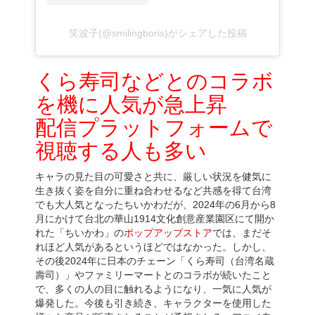
笑波子(@smilingboris)がシェアした投稿
くら寿司などとのコラボ
を機に人気が急上昇
配信プラットフォームで
視聴する人も多い
キャラの見た目の可愛さと共に、厳しい状況を健気に
生き抜く姿を自分に重ね合わせるなど共感を得て台湾
でも大人気となったちいかわだが、2024年の6月から8
月にかけて台北の華山1914文化創意産業園区にて開か
れた「ちいかわ」の
ポップアップストア
では、まだそ
れほど人気があるというほどではなかった。しかし、
その後2024年に日本のチェーン「くら寿司（台湾名蔵
壽司）」やファミリーマートとのコラボが続いたこと
で、多くの人の目に触れるようになり、一気に人気が
爆発した。今後も引き続き、キャラクターを使用した