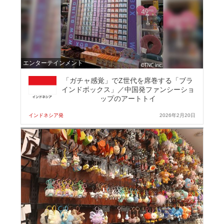
エンターテインメント
「ガチャ感覚」でZ世代を席巻する「ブラ
インドボックス」／中国発ファンシーショ
ップのアートトイ
インドネシア発
2026年2月20日