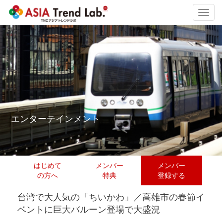
Toggl
navig
エンターテインメント
はじめて
メンバー
メンバー
の方へ
特典
登録する
台湾で大人気の「ちいかわ」／高雄市の春節イ
ベントに巨大バルーン登場で大盛況