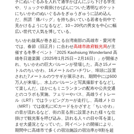
チにぬいぐるみを入れて通学かばんにぶら下げる学生
や、リュックや肩掛けかばんについた透明なポケット
にちいかわのぬいぐるみをぎゅうぎゅうに詰め込ん
だ、所謂「痛バッグ」を持ち歩いている若者を街中で
見かけるようになるなど、10～20代の男女を中心に幅
広い世代で人気を博している。
ちいかわ旋風が巻き起こる台湾南部の高雄市・愛河湾
では、春節（旧正月）に合わせ
高雄市政府観光局
が主
催する冬季イベント「2025 Kaohsiung Wonderland 高
雄冬日遊楽園（2025年1月25日～2月16日）」が開催さ
れ、ちいかわの巨大バルーンが登場した。高さ15メー
トルのちいかわ、16メートルのハチワレ、埠頭に設置
された7メートルのウサギが展示され、期間中には600
万人が来場し、水上のバルーンと写真撮影するなどし
て楽しんだ。ほかにもミニランタンの配布や公共交通
とのコラボも実施。フェリーやバス、高雄ライトレー
ル（LRT）ではラッピングカーが走行し、高雄メトロ
（MRT）では改札にICカードをかざすと「ちいかわ」
の音が流れるなど、街の至る所に設置された様々な仕
掛けで観光客を呼び込み、訪れる人々の目や耳を楽し
ませ大盛況となっていた。同イベントの開催により、
期間中に高雄市で多くの宿泊施設の宿泊率が8割を超