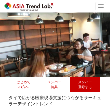
Toggl
navig
エコロジー
はじめて
メンバー
メンバー
の方へ
特典
登録する
タイで広がる医療現場支援につながるサーキュ
ラーデザイントレンド