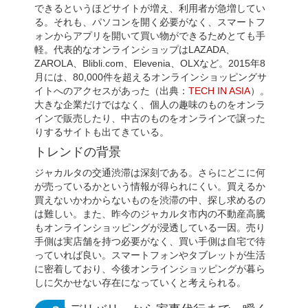
できるというほどサイトが増え、利用者が急増してい
る。それも、パソコンを開く必要がなく、スマートフ
ォンからアプリを開いて買い物ができるためとても手
軽。代表的なオンラインショップはLAZADA、
ZAROLA、Blibli.com、Elevenia、OLXなど。2015年8
月には、80,000件を超えるオンラインショッピングサ
イトへのアクセスがあった（出典：
TECH IN ASIA
）。
大きな企業だけではなく、個人の趣味のものをオンラ
インで販売したり、中古のものをオンラインで譲った
りするサイトも出てきている。
トレンドの背景
ジャカルタの交通渋滞は深刻である。さらにどこに何
が売っているかという情報が得られにくい。買えるか
買えないかわからないものを渋滞の中、探し求めるの
は難しい。また、昨今のジャカルタ市内の不動産高騰
もオンラインショッピングが浸透している一因。売り
手側は実店舗を持つ必要がなく、買い手側は自宅で待
っていれば良い。スマートフォンやタブレットが生活
に密着しており、今後オンラインショッピングが暮ら
しに欠かせない存在になっていくと考えられる。