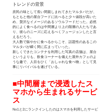
トレンドの背景
庶民の味として長い間親しまれてきたマルタバだが、
もともと他の屋台フードに比べると少々値段が高いた
め、贅沢なイメージのあるソウルフードだった。必然
的によく食べるのは中間層より上の階層の人たちであ
り、彼らのニーズに応えるべくフュージョンしたと言
えるだろう。
大人数で賑やかに食べるからこそ、話題性のあるこの
マルタバが瞬く間に広まっていった。
新しくできたコンテナを利用した写真の店舗は、屋台
というよりも、飲食コーナーを備えた屋外カフェのよ
うな趣で、人目をひく「おしゃれな食べ物」として見
事にリバイバルを遂げている。
■中間層まで浸透したス
マホから生まれるサービ
ス
No1と2にランクインしたのはスマホを利用したサービ