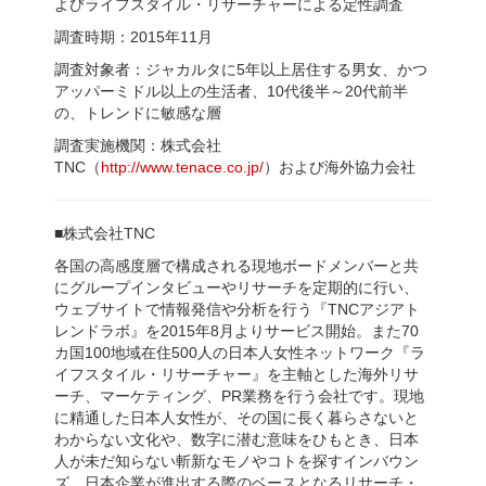
よびライフスタイル・リサーチャーによる定性調査
調査時期：2015年11月
調査対象者：ジャカルタに5年以上居住する男女、かつ
アッパーミドル以上の生活者、10代後半～20代前半
の、トレンドに敏感な層
調査実施機関：株式会社
TNC（
http
://www.tenace.co.jp
/
）および海外協力会社
■株式会社TNC
各国の高感度層で構成される現地ボードメンバーと共
にグループインタビューやリサーチを定期的に行い、
ウェブサイトで情報発信や分析を行う『TNCアジアト
レンドラボ』を2015年8月よりサービス開始。また70
カ国100地域在住500人の日本人女性ネットワーク『ラ
イフスタイル・リサーチャー』を主軸とした海外リサ
ーチ、マーケティング、PR業務を行う会社です。現地
に精通した日本人女性が、その国に長く暮らさないと
わからない文化や、数字に潜む意味をひもとき、日本
人が未だ知らない斬新なモノやコトを探すインバウン
ズ、日本企業が進出する際のベースとなるリサーチ・