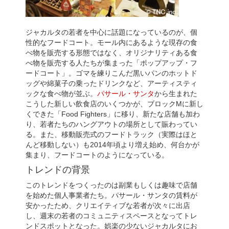
ジャカルタの若者を中心に話題になっているのが、個
性的なフードコート。モール内にあるような現存の食
べ物を販売する形態ではなく、オリジナリティある食
べ物を販売する人たちが集まった「ポップアップ・フ
ードコート」。ゴマを練りこんだ黒いパンのホットド
ッグや綿菓子の乗ったドリンクなど、アーティスティ
ックな食べ物が並ぶ。
パサール・サンタ
から生まれた
こうした新しい飲食店のいくつかが、ブロックMに新し
くできた「Food Fighters」に移り、新たな店舗も加わ
り、若者たちのハングアウトの場所として賑わってい
る。また、移動販売式のフードトラック（実際はほと
んど移動しない）も2014年頃より増え始め、何台かが
集まり、フードコートのようになっている。
トレンドの背景
このトレンドをつくったのは副業もしくは趣味で店舗
を始めた個人事業者たち。パサール・サンタの賃料が
安かったため、クリエイティブな若者が次々に出店
し、週末の若者のコミュニティスペースとなってトレ
ンドスポットとなった。娯楽の少ないジャカルタにお