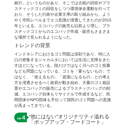
銀行」というものがあり、そこでは古紙の回収やプラ
スティックゴミの回収をしつつ環境保全運動を行って
おり、そうした行政や企業主導の取り組みから、よう
やく市民レベルまでエコ意識が浸透してきたのが2015
年といえる。エコバッグの販売も以前より増し、プラ
スチックゴミからのエコバッグ作成・販売もさまざま
な場所で見られるようになった。
トレンドの背景
インドネシアにおけるゴミ問題は深刻であり、特に人
口の密集するジャカルタにおいては生活に支障をきた
すほどになっている。陸だけではなく川へのゴミ投棄
なども問題になっている。ゴミを「要らないもの」で
はなく、「使えるもの」「資源になるもの」との考え
方を浸透させるべく政府が動き始め、大量のゴミ箱設
置やエコバッグの販売によるプラスチックバッグの削
減、エコバッグ自体もリサイクルで作成するなど、民
間団体やNPO団体も手伝って国民のゴミ問題への意識
が高まってきている。
“他にはない”オリジナリティ溢れる
「ポップアップ・フードコート」