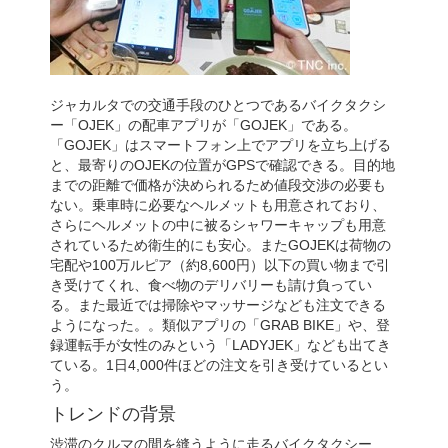
ジャカルタでの交通手段のひとつであるバイクタクシ
ー「OJEK」の配車アプリが「GOJEK」である。
「GOJEK」はスマートフォン上でアプリを立ち上げる
と、最寄りのOJEKの位置がGPSで確認できる。目的地
までの距離で価格が決められるため値段交渉の必要も
ない。乗車時に必要なヘルメットも用意されており、
さらにヘルメットの中に被るシャワーキャップも用意
されているため衛生的にも安心。またGOJEKは荷物の
宅配や100万ルピア（約8,600円）以下の買い物まで引
き受けてくれ、食べ物のデリバリーも請け負ってい
る。また最近では掃除やマッサージなども注文できる
ようになった。。類似アプリの「GRAB BIKE」や、登
録運転手が女性のみという「LADYJEK」なども出てき
ている。1日4,000件ほどの注文を引き受けているとい
う。
トレンドの背景
渋滞のクルマの間を縫うように走るバイクタクシー