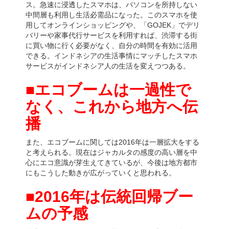
ス。急速に浸透したスマホは、パソコンを所持しない
中間層も利用し生活必需品になった。このスマホを使
用してオンラインショッピングや、「GOJEK」でデリ
バリーや家事代行サービスを利用すれば、渋滞する街
に買い物に行く必要がなく、自分の時間を有効に活用
できる。インドネシアの生活事情にマッチしたスマホ
サービスがインドネシア人の生活を変えつつある。
■エコブームは一過性で
なく、これから地方
へ
伝
播
また、エコブームに関しては2016年は一層拡大をする
と考えられる。現在はジャカルタの感度の高い層を中
心にエコ意識が芽生えてきているが、今後は地方都市
にもこうした動きが広がっていくと思われる。
■
2016
年は伝統回帰ブー
ムの予感