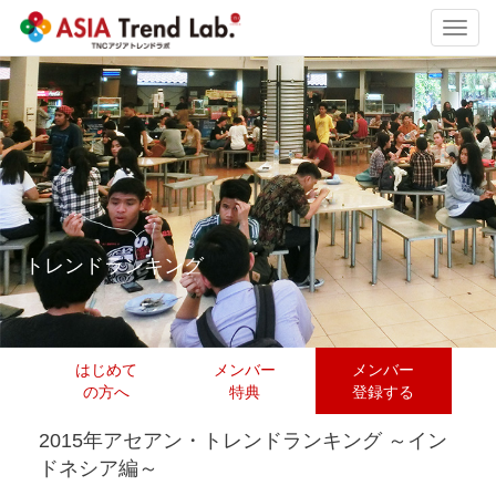
Toggl
navig
トレンドランキング
はじめて
メンバー
メンバー
の方へ
特典
登録する
2015年アセアン・トレンドランキング ～イン
ドネシア編～