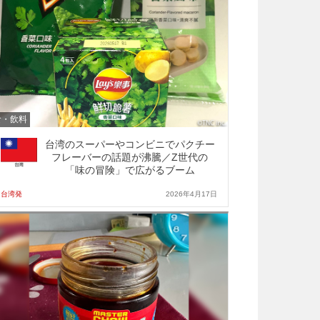
食・飲料
台湾のスーパーやコンビニでパクチー
フレーバーの話題が沸騰／Z世代の
「味の冒険」で広がるブーム
台湾発
2026年4月17日