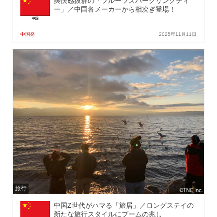
爽快感抜群の「フルーツスパークリングティ
ー」／中国各メーカーから相次ぎ登場！
中国発
2025年11月11日
旅行
中国Z世代がハマる「旅居」／ロングステイの
新たな旅行スタイルにブームの兆し