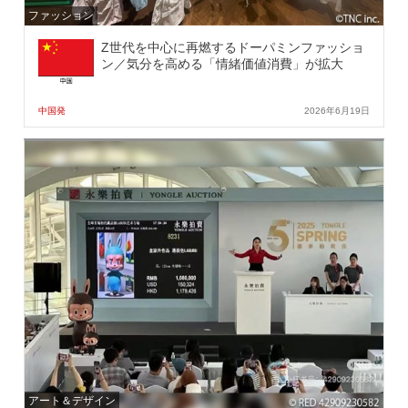
ファッション
Z世代を中心に再燃するドーパミンファッショ
ン／気分を高める「情緒価値消費」が拡大
中国発
2026年6月19日
アート＆デザイン