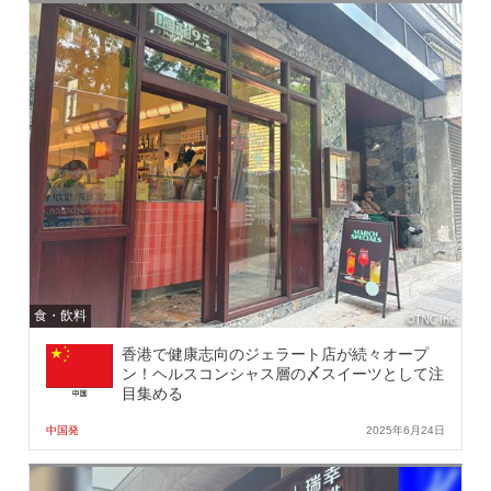
食・飲料
香港で健康志向のジェラート店が続々オープ
ン！ヘルスコンシャス層の〆スイーツとして注
目集める
中国発
2025年6月24日