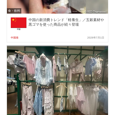
食・飲料
中国の新消費トレンド「軽養生」／五穀素材や
黒ゴマを使った商品が続々登場
中国発
2026年7月1日