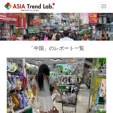
Toggl
navig
「中国」のレポート一覧