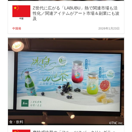
Z世代に広がる「LABUBU」熱で関連市場も活
性化／関連アイテムがアート市場＆副業にも波
及
中国発
2026年1月23日
食・飲料