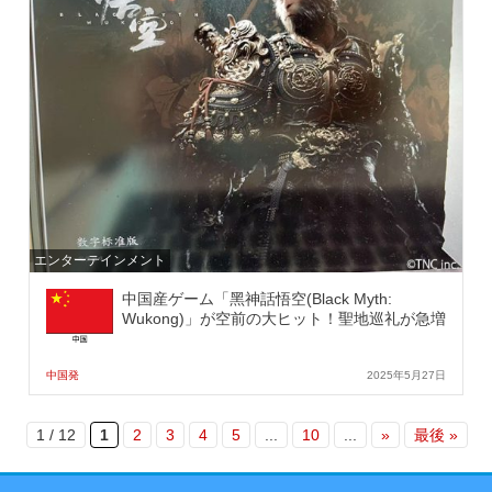
エンターテインメント
中国産ゲーム「黑神話悟空(Black Myth:
Wukong)」が空前の大ヒット！聖地巡礼が急増
中国発
2025年5月27日
1 / 12
1
2
3
4
5
...
10
...
»
最後 »